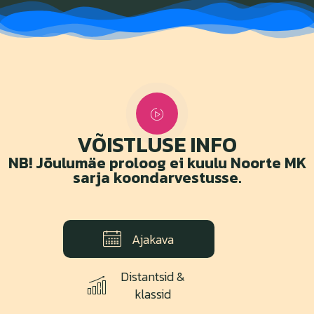
VÕISTLUSE INFO
NB! Jõulumäe proloog ei kuulu Noorte MK
sarja koondarvestusse.
Ajakava
Distantsid &
klassid