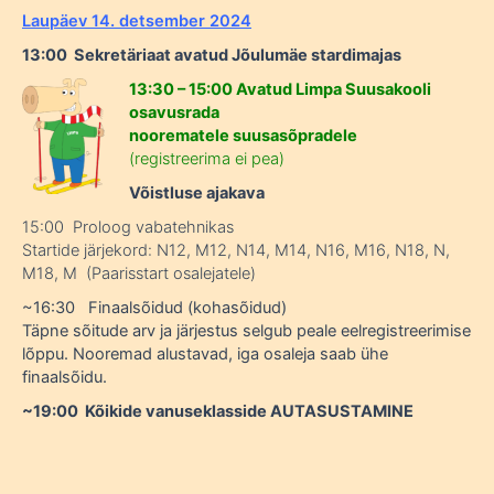
Laupäev 14. detsember 2024
13:00 Sekretäriaat avatud Jõulumäe stardimajas
13:30 – 15:00 Avatud Limpa Suusakooli
osavusrada
noorematele suusasõpradele
(registreerima ei pea)
Võistluse ajakava
15:00 Proloog vabatehnikas
Startide järjekord: N12, M12, N14, M14, N16, M16, N18, N,
M18, M (Paarisstart osalejatele)
~16:30 Finaalsõidud (kohasõidud)
Täpne sõitude arv ja järjestus selgub peale eelregistreerimise
lõppu. Nooremad alustavad, iga osaleja saab ühe
finaalsõidu.
~19:00 Kõikide vanuseklasside AUTASUSTAMINE