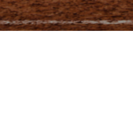
Stage Information
Tulemused, koondarvestuse ja "Klubide karika" arvestuse
leitate noortemk.eu/results lehelt
PILDIGALERII
VIDEOKOKKUVÕTE KÄÄRIKU ETAPIST
Schedule
Distances